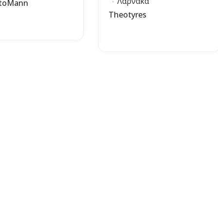
Λάρνακα
utoMann
Theotyres