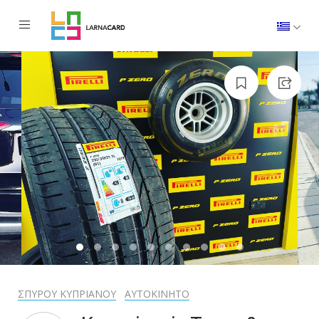
1
2
3
4
5
6
7
8
9
10
ΣΠΥΡΟΥ ΚΥΠΡΙΑΝΟΥ
ΑΥΤΟΚΙΝΗΤΟ