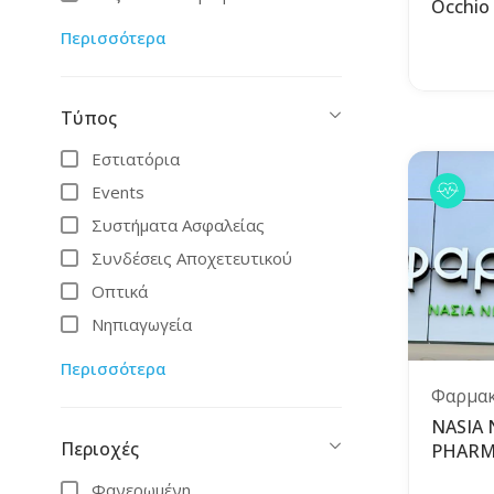
Occhio
Αυτοκίνητο
Περισσότερα
Eστιατόρια
Ξενοδοχεία
Τύπος
Ανδρικά Είδη
Κατοικίδια
Εστιατόρια
Παιδικά Είδη
Events
Αθλητικά Είδη
Συστήματα Ασφαλείας
Παιδικές Δραστηριότητες
Συνδέσεις Αποχετευτικού
Φαρμακεία
Οπτικά
Ακίνητα
Νηπιαγωγεία
Υλικά Οικοδομής
Μπιλιάρδο
Περισσότερα
D.I.Y
Yπόδηση
Φαρμακ
Άθληση
Έπιπλα
NASIA
Περιοχές
PHARM
Φαγητό - Ποτό
Κουρτίνες/Blinds
Ταξίδι
Κρεπερί
Φανερωμένη