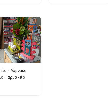
εία
Λάρνακα
ιο Φαρμακείο