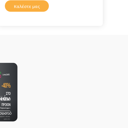
Καλέστε μας
ϊόν
σοστό