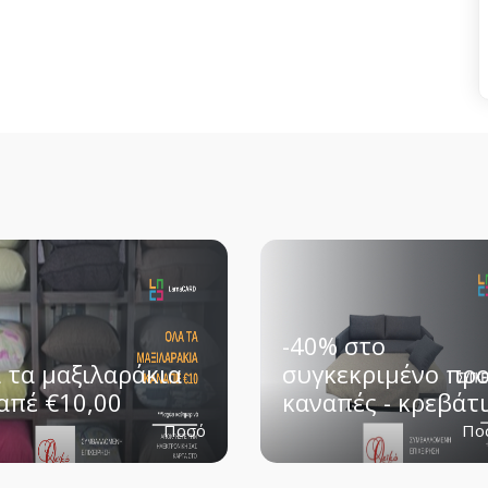
-40% στο
 τα μαξιλαράκια
συγκεκριμένο προ
απέ €10,00
καναπές - κρεβάτι
Ποσό
Πο