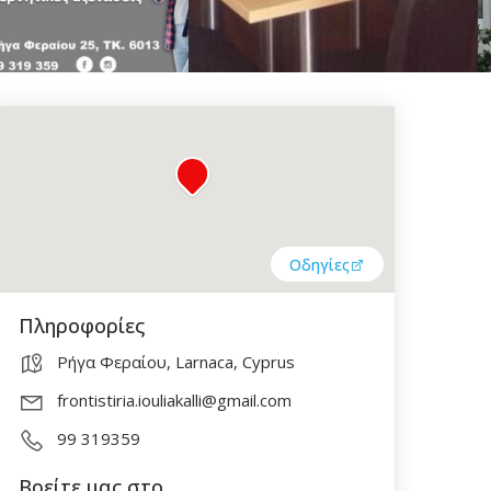
Οδηγίες
Πληροφορίες
Ρήγα Φεραίου, Larnaca, Cyprus
frontistiria.iouliakalli@gmail.com
99 319359
Βρείτε μας στο