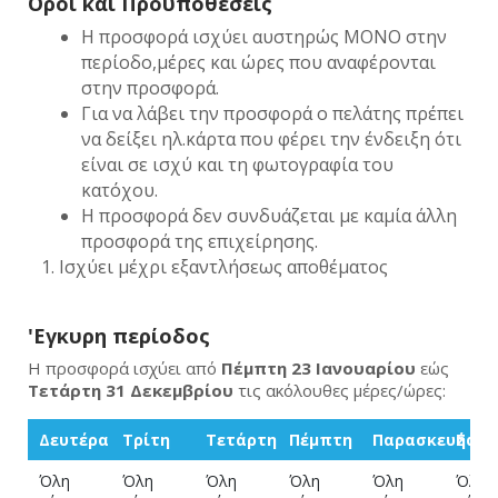
Οροι και Προϋποθέσεις
Η προσφορά ισχύει αυστηρώς ΜΟΝΟ στην
περίοδο,μέρες και ώρες που αναφέρονται
στην προσφορά.
Για να λάβει την προσφορά ο πελάτης πρέπει
να δείξει ηλ.κάρτα που φέρει την ένδειξη ότι
είναι σε ισχύ και τη φωτογραφία του
κατόχου.
Η προσφορά δεν συνδυάζεται με καμία άλλη
προσφορά της επιχείρησης.
Ισχύει μέχρι εξαντλήσεως αποθέματος
'Εγκυρη περίοδος
Η προσφορά ισχύει από
Πέμπτη 23 Ιανουαρίου
εώς
Τετάρτη 31 Δεκεμβρίου
τις ακόλουθες μέρες/ώρες:
Δευτέρα
Τρίτη
Τετάρτη
Πέμπτη
Παρασκευή
Σάββ
Όλη
Όλη
Όλη
Όλη
Όλη
Όλη