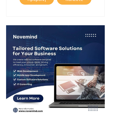
προφίλ
μας